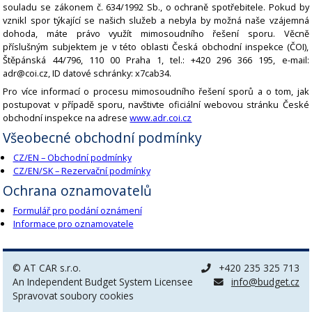
souladu se zákonem č. 634/1992 Sb., o ochraně spotřebitele. Pokud by
vznikl spor týkající se našich služeb a nebyla by možná naše vzájemná
dohoda, máte právo využít mimosoudního řešení sporu. Věcně
příslušným subjektem je v této oblasti Česká obchodní inspekce (ČOI),
Štěpánská 44/796, 110 00 Praha 1, tel.: +420 296 366 195, e-mail:
adr@coi.cz, ID datové schránky: x7cab34.
Pro více informací o procesu mimosoudního řešení sporů a o tom, jak
postupovat v případě sporu, navštivte oficiální webovou stránku České
obchodní inspekce na adrese
www.adr.coi.cz
Všeobecné obchodní podmínky
CZ/EN – Obchodní podmínky
CZ/EN/SK – Rezervační podmínky
Ochrana oznamovatelů
Formulář pro podání oznámení
Informace pro oznamovatele
© AT CAR s.r.o.
+420 235 325 713
An Independent Budget System Licensee
info@budget.cz
Spravovat soubory cookies