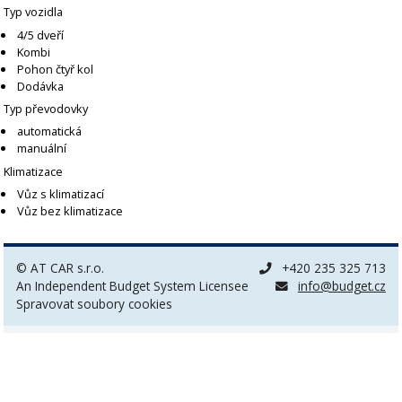
Typ vozidla
4/5 dveří
Kombi
Pohon čtyř kol
Dodávka
Typ převodovky
automatická
manuální
Klimatizace
Vůz s klimatizací
Vůz bez klimatizace
© AT CAR s.r.o.
+420 235 325 713
An Independent Budget System Licensee
info@budget.cz
Spravovat soubory cookies