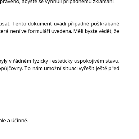
ipraveno, abyste se vyhnuli případnému zklamání.
psat. Tento dokument uvádí případné poškrábané
terá není ve formuláři uvedena. Měli byste vědět, že
yly v řádném fyzicky i esteticky uspokojivém stavu.
ůjčovny. To nám umožní situaci vyřešit ještě před
le a účinně.