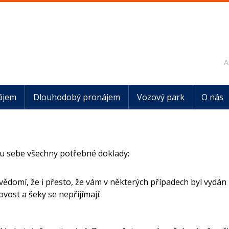
A
ájem
Dlouhodobý pronájem
Vozový park
O nás
 u sebe všechny potřebné doklady:
vědomí, že i přesto, že vám v některých případech byl vydá
vost a šeky se nepřijímají.
.