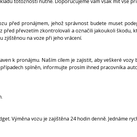
okladu totožnosti nutné. Doporučujeme vám však mít vše př
vozu před pronájmem, jehož správnost budete muset pode
ůz před převzetím zkontrolovali a označili jakoukoli škodu, k
 zjištěnou na voze při jeho vrácení.
aven k pronájmu. Naším cílem je zajistit, aby veškeré vozy b
případech splněn, informujte prosím ihned pracovníka autop
h.
get. Výměna vozu je zajištěna 24 hodin denně. Jednáme rych